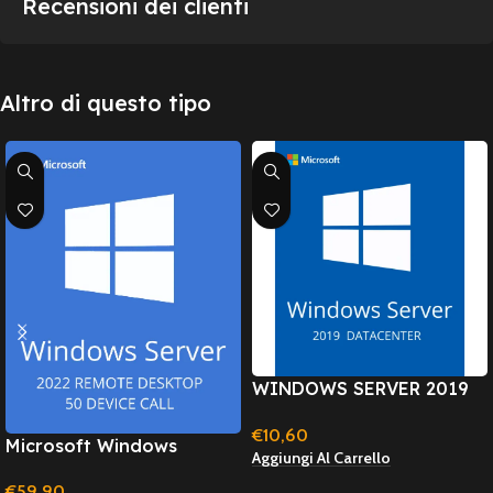
Recensioni dei clienti
Altro di questo tipo
WINDOWS SERVER 2019
DATACENTER – Licenza A
€
10,60
Vita
Microsoft Windows
Aggiungi Al Carrello
Server 2022 – Device CALs
€
59,90