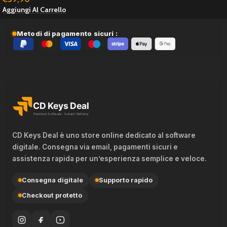
– 50 dispositivi CAL
Aggiungi Al Carrello
Metodi di pagamento sicuri :
CD Keys Deal è uno store online dedicato al software
digitale. Consegna via email, pagamenti sicuri e
assistenza rapida per un’esperienza semplice e veloce.
Consegna digitale
Supporto rapido
Checkout protetto