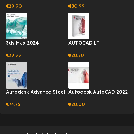
ABBONAMENTO
ABBONAMENTO
€
29,90
€
30,99
LICENZA 1 ANNO
LICENZA 1 ANNO
(WINDOWS)
(WINDOWS)
3ds Max 2024 –
AUTOCAD LT –
ABBONAMENTO
ABBONAMENTO 12 MESI
€
29,99
€
20,20
LICENZA 1 ANNO
(WINDOWS)
Autodesk Advance Steel
Autodesk AutoCAD 2022
2025 1 Anno per
– 1 PC – 1 Anno –
€
74,75
€
20,00
Windows
Windows/Mac