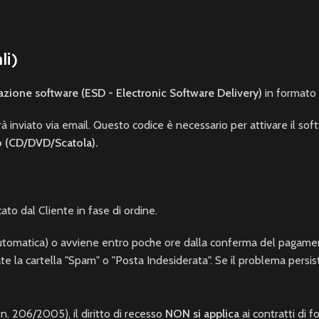
li)
ivazione software (ESD - Electronic Software Delivery)
in formato d
 inviato via email. Questo codice è necessario per attivare il softw
o (CD/DVD/Scatola).
icato dal Cliente in fase di ordine.
tomatica) o avviene entro poche ore dalla conferma del pagame
ate la cartella "Spam" o "Posta Indesiderata". Se il problema persis
 n. 206/2005), il diritto di recesso
NON si applica
ai contratti di 