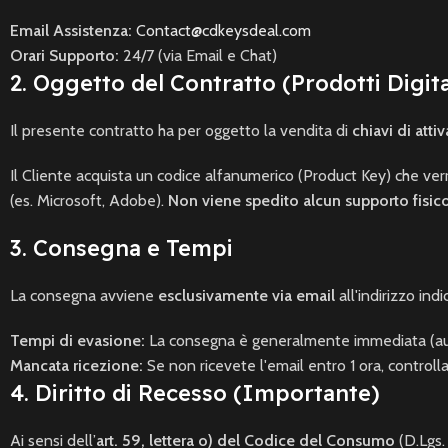
Email Assistenza:
Contact@cdkeysdeal.com
Orari Supporto:
24/7 (via Email e Chat)
2. Oggetto del Contratto (Prodotti Digita
Il presente contratto ha per oggetto la vendita di
chiavi di att
Il Cliente acquista un codice alfanumerico (Product Key) che verrà
(es. Microsoft, Adobe).
Non viene spedito alcun supporto fisic
3. Consegna e Tempi
La consegna avviene
esclusivamente via email
all'indirizzo ind
Tempi di evasione:
La consegna è generalmente immediata (au
Mancata ricezione:
Se non ricevete l'email entro 1 ora, controll
4. Diritto di Recesso (Importante)
Ai sensi dell’
art. 59, lettera o) del Codice del Consumo
(D.Lgs.