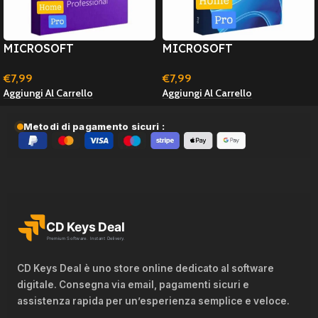
MICROSOFT
MICROSOFT
Upgrade/Aggiornamento
Upgrade/Aggiornamento
€
7,99
€
7,99
sistema operativo a
sistema operativo a
Aggiungi Al Carrello
Aggiungi Al Carrello
Windows 10 Professional
Windows 11 Professional
32/64 BIT – Licenza
32/64 BIT – Licenza
Microsoft
Microsoft
Metodi di pagamento sicuri :
CD Keys Deal è uno store online dedicato al software
digitale. Consegna via email, pagamenti sicuri e
assistenza rapida per un’esperienza semplice e veloce.