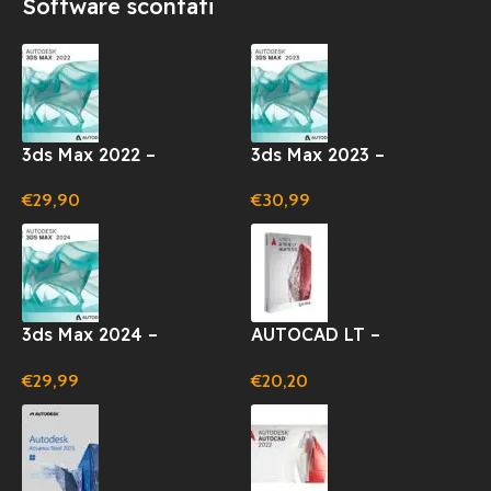
Software scontati
3ds Max 2022 –
3ds Max 2023 –
ABBONAMENTO
ABBONAMENTO
€
29,90
€
30,99
LICENZA 1 ANNO
LICENZA 1 ANNO
(WINDOWS)
(WINDOWS)
3ds Max 2024 –
AUTOCAD LT –
ABBONAMENTO
ABBONAMENTO 12 MESI
€
29,99
€
20,20
LICENZA 1 ANNO
(WINDOWS)