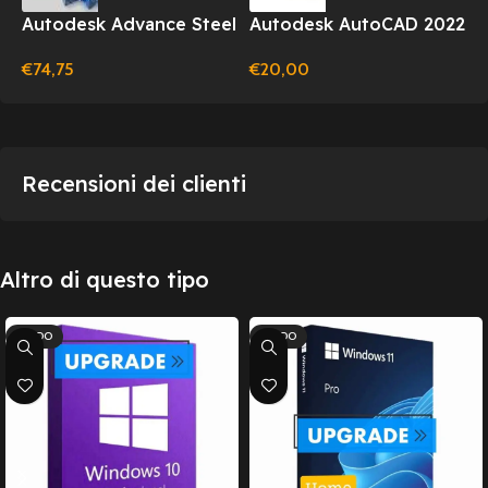
Autodesk Advance Steel
Autodesk AutoCAD 2022
2025 1 Anno per
– 1 PC – 1 Anno –
€
74,75
€
20,00
Windows
Windows/Mac
Recensioni dei clienti
Altro di questo tipo
CALDO
CALDO