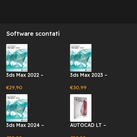
Software scontati
3ds Max 2022 –
3ds Max 2023 –
ABBONAMENTO
ABBONAMENTO
€
29,90
€
30,99
LICENZA 1 ANNO
LICENZA 1 ANNO
(WINDOWS)
(WINDOWS)
3ds Max 2024 –
AUTOCAD LT –
ABBONAMENTO
ABBONAMENTO 12 MESI