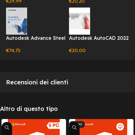
€
29,99
€
20,20
LICENZA 1 ANNO
(WINDOWS)
Autodesk Advance Steel
Autodesk AutoCAD 2022
2025 1 Anno per
– 1 PC – 1 Anno –
€
74,75
€
20,00
Windows
Windows/Mac
Recensioni dei clienti
Altro di questo tipo
CALDO