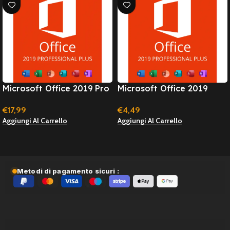
Microsoft Office 2019 Pro
Microsoft Office 2019
Plus 5 PC – Windows –
Professional Plus –
€
17,99
€
4,49
Licenza A Vita
Windows – Licenza A Vita
Aggiungi Al Carrello
Aggiungi Al Carrello
(online
activation/attivazione
rapida)
Metodi di pagamento sicuri :