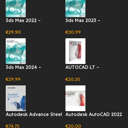
3ds Max 2022 –
3ds Max 2023 –
ABBONAMENTO
ABBONAMENTO
€
29,90
€
30,99
LICENZA 1 ANNO
LICENZA 1 ANNO
(WINDOWS)
(WINDOWS)
3ds Max 2024 –
AUTOCAD LT –
ABBONAMENTO
ABBONAMENTO 12 MESI
€
29,99
€
20,20
LICENZA 1 ANNO
(WINDOWS)
Autodesk Advance Steel
Autodesk AutoCAD 2022
2025 1 Anno per
– 1 PC – 1 Anno –
€
74,75
€
20,00
Windows
Windows/Mac