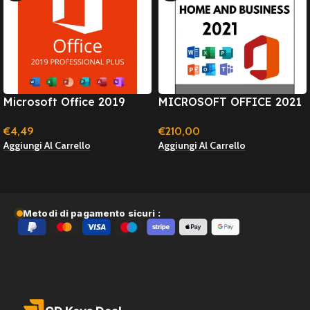
Microsoft Office 2019
MICROSOFT OFFICE 2021
Professional Plus –
HOME & BUSINESS
€
4,49
€
210,00
Windows – Licenza A Vita
(WINDOWS) – Licenza A
Aggiungi Al Carrello
Aggiungi Al Carrello
(online
Vita
activation/attivazione
rapida)
Metodi di pagamento sicuri :