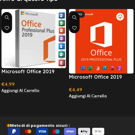
CALDO
Microsoft Office 2019
Microsoft Office 2019
Professional
Professional Plus –
€
4,99
€
4,49
Windows – Licenza A Vita
Aggiungi Al Carrello
Aggiungi Al Carrello
(online
activation/attivazione
rapida)
Metodi di pagamento sicuri :