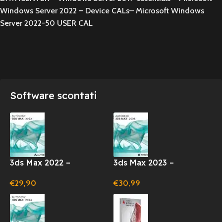
Windows Server 2022 – Device CALs
–
Microsoft Windows
Server 2022-50 USER CAL
Software scontati
3ds Max 2022 –
3ds Max 2023 –
ABBONAMENTO
ABBONAMENTO
€
29,90
€
30,99
LICENZA 1 ANNO
LICENZA 1 ANNO
(WINDOWS)
(WINDOWS)