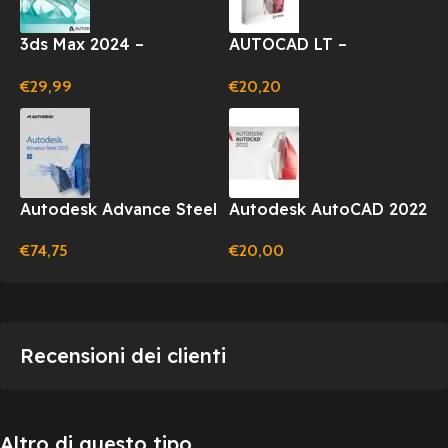
3ds Max 2024 –
AUTOCAD LT –
ABBONAMENTO
ABBONAMENTO 12 MESI
€
29,99
€
20,20
LICENZA 1 ANNO
(WINDOWS)
Autodesk Advance Steel
Autodesk AutoCAD 2022
2025 1 Anno per
– 1 PC – 1 Anno –
€
74,75
€
20,00
Windows
Windows/Mac
Recensioni dei clienti
Altro di questo tipo